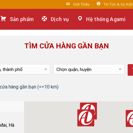
Giới Thiệu
Tin Tức & Sự Kiệ
Sản phẩm
Dịch vụ
Hệ thống Agami
TÌM CỬA HÀNG GẦN BẠN
 cửa hàng gần bạn (<=10 km)
Mai, Hà