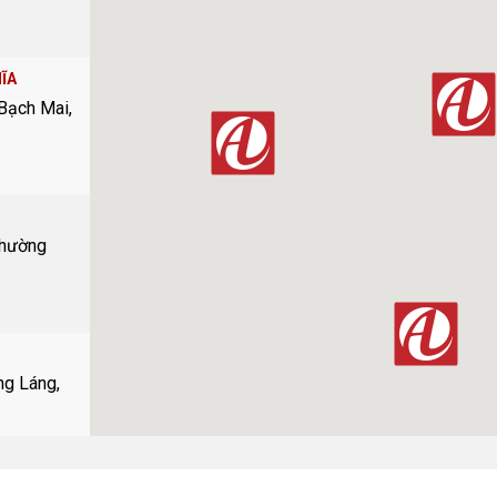
ĨA
 Bạch Mai,
Phường
ng Láng,