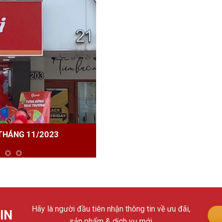
ạch Mai,
n Thái,
023
CỬA HÀNG MỚI KHAI TRƯƠNG THÁ
Hãy là người đầu tiên nhận thông tin về ưu đãi,
IN
sản phẩm & dịch vụ mới