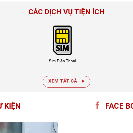
Đại Mỗ,
CÁC DỊCH VỤ TIỆN ÍCH
hị, Bạch
àng Liệt,
XEM TẤT CẢ
Ự KIỆN
FACE B
 Miếu -