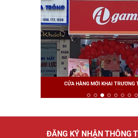
Chỉ đường
AGAMI TRẦN ĐẠI NGHĨA
Số 87, Trần Đại Nghĩa, B
Hà Nội
Chỉ đường
AGAMI HOÀNG VĂN THÁI
Số 7, Ngõ 69A, Hoàng Vă
Phương Liệt, Hà Nội
Chỉ đường
CỬA HÀNG MỚI KHAI TRƯƠNG THÁNG 11/2
ĐĂNG KÝ
NHẬN THÔNG T